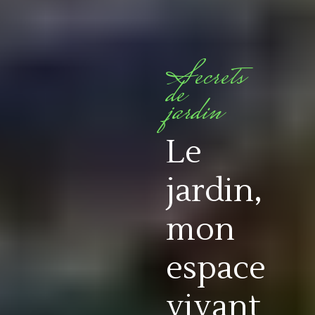
Secrets
de
jardin
Le
jardin,
mon
espace
vivant